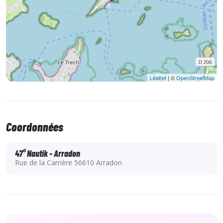
Les +
Un accès instantané au planning de réservation de chaque
site
Des offres « privilégiées » limitées aux abonnés de la carte
Des remises allant jusqu’à 50% sur certains produits
Leaflet
| ©
OpenStreetMap
Coordonnées
NB : carte valable jusqu'au 23/10/2026 selon ouverture
et sous-réserve de disponibilité - pas de report à
47° Nautik - Arradon
l'année suivante
Rue de la Carrière 56610 Arradon