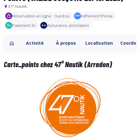
47° Nautik
Réservation en ligne · Ouirésa
Adhérent FFVoile
FFV
Paiement 3x
Assurance annulation
3x
Activité
À propos
Localisation
Coordon
Carte_points chez 47° Nautik (Arradon)