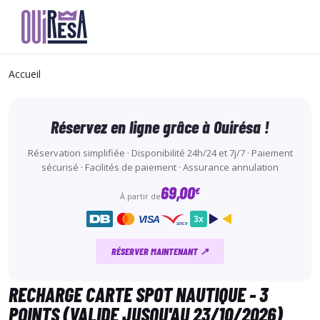
Aller
au
Accueil
contenu
principal
Réservez en ligne grâce à Ouirésa !
Réservation simplifiée · Disponibilité 24h/24 et 7j/7 · Paiement
sécurisé · Facilités de paiement · Assurance annulation
69,00
€
À partir de
VISA
3x
ancv
RÉSERVER MAINTENANT ↗
RECHARGE CARTE SPOT NAUTIQUE - 3
POINTS (VALIDE JUSQU'AU 23/10/2026)