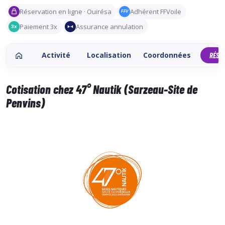
Réservation en ligne · Ouirésa
Adhérent FFVoile
FFV
Paiement 3x
Assurance annulation
3x
Activité
Localisation
Coordonnées
RÉSE
Cotisation chez 47° Nautik (Sarzeau-Site de
Penvins)