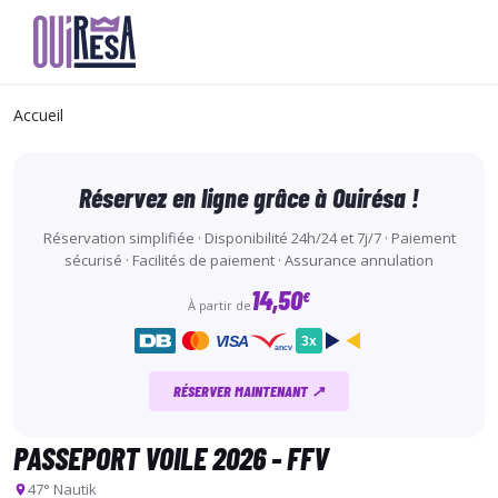
Aller
au
Accueil
contenu
principal
Réservez en ligne grâce à Ouirésa !
Réservation simplifiée · Disponibilité 24h/24 et 7j/7 · Paiement
sécurisé · Facilités de paiement · Assurance annulation
14,50
€
À partir de
VISA
3x
ancv
RÉSERVER MAINTENANT ↗
PASSEPORT VOILE 2026 - FFV
47° Nautik