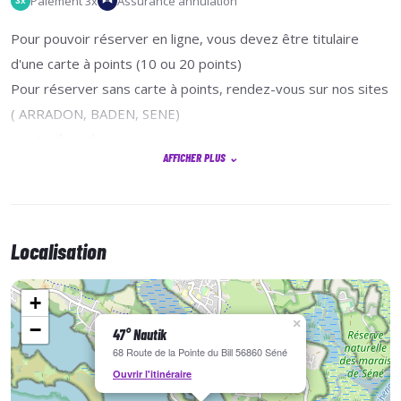
Paiement 3x
Assurance annulation
3x
Pour pouvoir réserver en ligne, vous devez être titulaire
d'une carte à points (10 ou 20 points)
Pour réserver sans carte à points, rendez-vous sur nos sites
( ARRADON, BADEN, SENE)
Les tarifs ci-dessous
AFFICHER PLUS
⌄
https://www.47nautik.com/sites/47nautik.com/files/2026-
04/Grille%20tarifaire%202026%20Location%20cours%20partIcu
Le tableau de concordance ci-dessous
Localisation
https://www.47nautik.com/sites/47nautik.com/files/2026-
04/Offre%20cartes%20%C3%A0%20points%20SPOT%20202
+
tableau%20concordance.pdf
×
−
47° Nautik
68 Route de la Pointe du Bill 56860 Séné
Ouvrir l'itinéraire