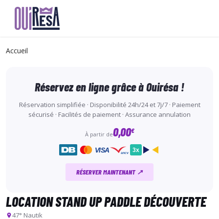
Aller
au
Accueil
contenu
principal
Réservez en ligne grâce à Ouirésa !
Réservation simplifiée · Disponibilité 24h/24 et 7j/7 · Paiement
sécurisé · Facilités de paiement · Assurance annulation
0,00
€
À partir de
VISA
3x
ancv
RÉSERVER MAINTENANT ↗
LOCATION STAND UP PADDLE DÉCOUVERTE
47° Nautik