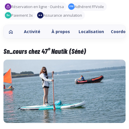
Réservation en ligne · Ouirésa
Adhérent FFVoile
FFV
Paiement 3x
Assurance annulation
3x
Activité
À propos
Localisation
Coordon
Sn_cours chez 47° Nautik (Séné)