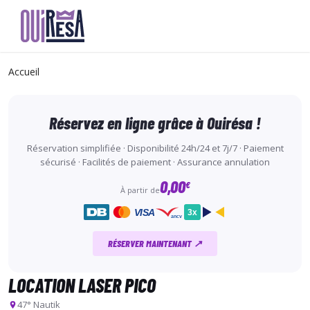
Aller
au
Accueil
contenu
principal
Réservez en ligne grâce à Ouirésa !
Réservation simplifiée · Disponibilité 24h/24 et 7j/7 · Paiement
sécurisé · Facilités de paiement · Assurance annulation
0,00
€
À partir de
VISA
3x
ancv
RÉSERVER MAINTENANT ↗
LOCATION LASER PICO
47° Nautik