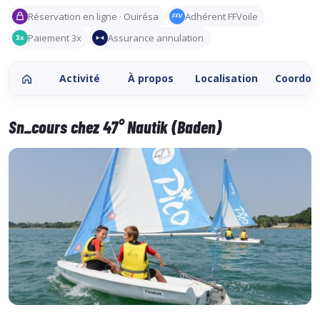
Réservation en ligne · Ouirésa
Adhérent FFVoile
FFV
Paiement 3x
Assurance annulation
3x
Activité
À propos
Localisation
Coordon
Sn_cours chez 47° Nautik (Baden)