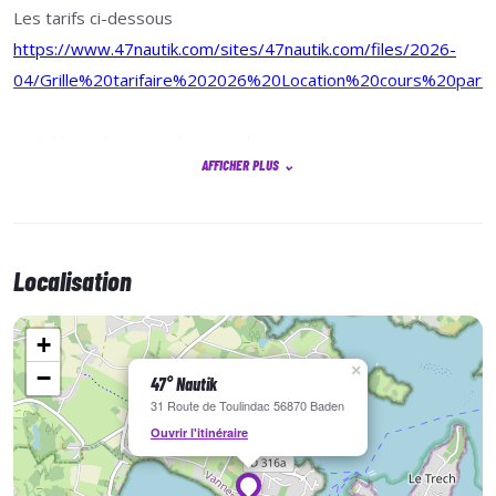
Les tarifs ci-dessous
https://www.47nautik.com/sites/47nautik.com/files/2026-
04/Grille%20tarifaire%202026%20Location%20cours%20partIcu
Le tableau de concordance ci-dessous
AFFICHER PLUS
⌄
https://www.47nautik.com/sites/47nautik.com/files/2026-
04/Offre%20cartes%20%C3%A0%20points%20SPOT%20202
tableau%20concordance.pdf
Localisation
+
×
−
47° Nautik
31 Route de Toulindac 56870 Baden
Ouvrir l'itinéraire