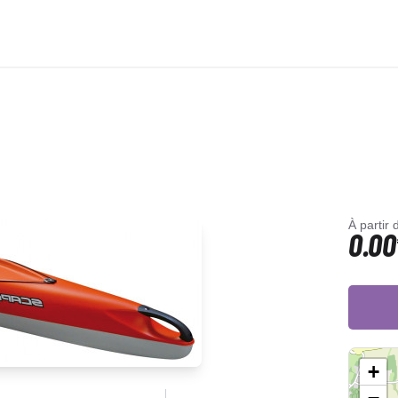
À partir 
0.00
+