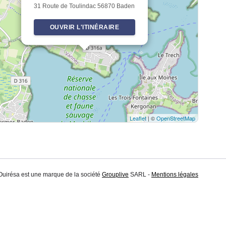
31 Route de Toulindac 56870 Baden
OUVRIR L'ITINÉRAIRE
Leaflet
| ©
OpenStreetMap
 Ouirésa est une marque de la société
Grouplive
SARL -
Mentions légales