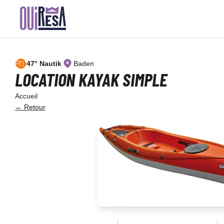
Aller
au
contenu
principal
47° Nautik
Baden
LOCATION KAYAK SIMPLE
Accueil
← Retour