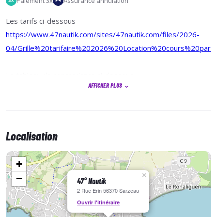
Paiement 3x
Assurance annulation
3x
Les tarifs ci-dessous
https://www.47nautik.com/sites/47nautik.com/files/2026-
04/Grille%20tarifaire%202026%20Location%20cours%20partIcu
Le tableau de concordance ci-dessous
AFFICHER PLUS
⌄
https://www.47nautik.com/sites/47nautik.com/files/2026-
04/Offre%20cartes%20%C3%A0%20points%20SPOT%20202
tableau%20concordance.pdf
Localisation
+
×
−
47° Nautik
2 Rue Erin 56370 Sarzeau
Ouvrir l'itinéraire