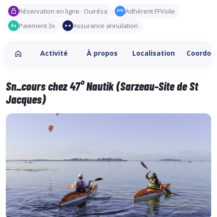
Réservation en ligne · Ouirésa
Adhérent FFVoile
FFV
Paiement 3x
Assurance annulation
3x
Activité
À propos
Localisation
Coordon
Sn_cours chez 47° Nautik (Sarzeau-Site de St
Jacques)