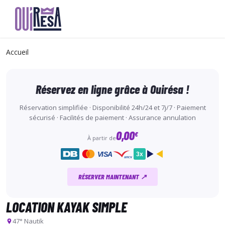
Aller
au
Accueil
contenu
principal
Réservez en ligne grâce à Ouirésa !
Réservation simplifiée · Disponibilité 24h/24 et 7j/7 · Paiement
sécurisé · Facilités de paiement · Assurance annulation
0,00
€
À partir de
VISA
3x
ancv
RÉSERVER MAINTENANT ↗
LOCATION KAYAK SIMPLE
47° Nautik