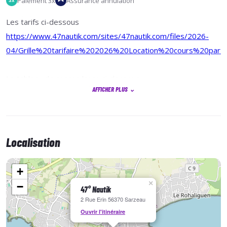
Paiement 3x
Assurance annulation
3x
Les tarifs ci-dessous
https://www.47nautik.com/sites/47nautik.com/files/2026-
04/Grille%20tarifaire%202026%20Location%20cours%20partIcu
Le tableau de concordance ci-dessous
AFFICHER PLUS
⌄
https://www.47nautik.com/sites/47nautik.com/files/2026-
04/Offre%20cartes%20%C3%A0%20points%20SPOT%20202
tableau%20concordance.pdf
Localisation
+
×
−
47° Nautik
2 Rue Erin 56370 Sarzeau
Ouvrir l'itinéraire