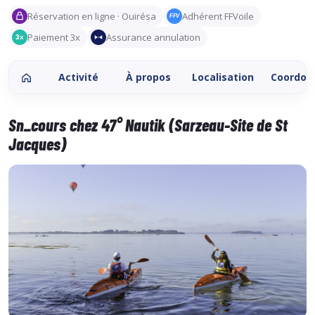
Réservation en ligne · Ouirésa
Adhérent FFVoile
FFV
Paiement 3x
Assurance annulation
3x
Activité
À propos
Localisation
Coordon
Sn_cours chez 47° Nautik (Sarzeau-Site de St
Jacques)