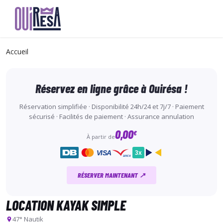
Aller
au
Accueil
contenu
principal
Réservez en ligne grâce à Ouirésa !
Réservation simplifiée · Disponibilité 24h/24 et 7j/7 · Paiement
sécurisé · Facilités de paiement · Assurance annulation
0,00
€
À partir de
VISA
3x
ancv
RÉSERVER MAINTENANT ↗
LOCATION KAYAK SIMPLE
47° Nautik