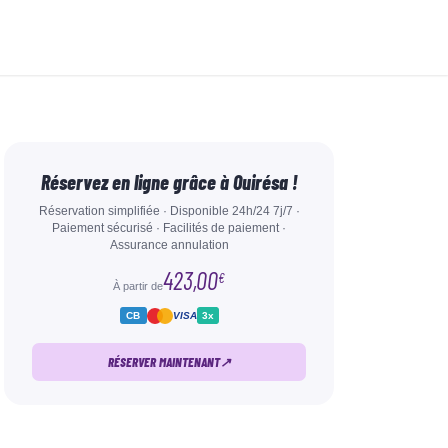
Réservez en ligne grâce à Ouirésa !
Réservation simplifiée · Disponible 24h/24 7j/7 ·
Paiement sécurisé · Facilités de paiement ·
Assurance annulation
423,00
€
À partir de
CB
VISA
3x
RÉSERVER MAINTENANT
↗