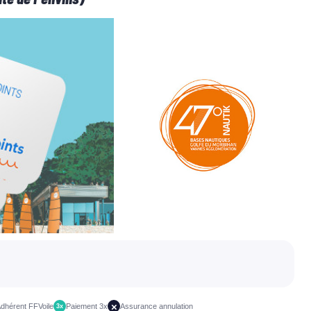
×
dhérent FFVoile
Paiement 3x
Assurance annulation
3x