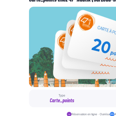
Type
Carte_points
Réservation en ligne · Ouirésa
A
↔
FFV