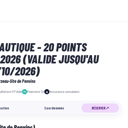
AUTIQUE - 20 POINTS
2026 (VALIDE JUSQU'AU
/10/2026)
rzeau-Site de Penvins
×
dhérent FFVoile
Paiement 3x
Assurance annulation
3x
sation
Coordonnées
RÉSERVER
↗
ite de Penvins)