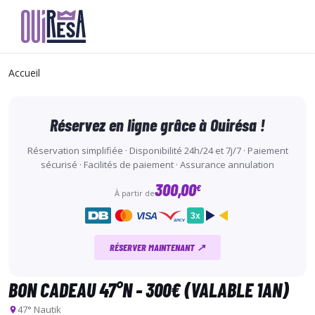
Aller
au
Accueil
contenu
principal
Réservez en ligne grâce à Ouirésa !
Réservation simplifiée · Disponibilité 24h/24 et 7j/7 · Paiement
sécurisé · Facilités de paiement · Assurance annulation
300,00
€
À partir de
VISA
3x
ancv
RÉSERVER MAINTENANT ↗
BON CADEAU 47°N - 300€ (VALABLE 1AN)
47° Nautik