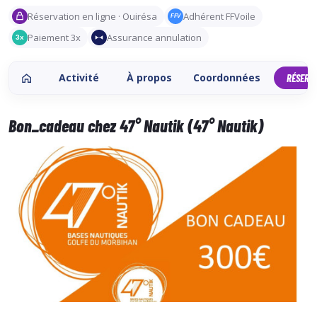
Réservation en ligne · Ouirésa
Adhérent FFVoile
FFV
Paiement 3x
Assurance annulation
3x
Activité
À propos
Coordonnées
RÉSERV
Bon_cadeau chez 47° Nautik (47° Nautik)