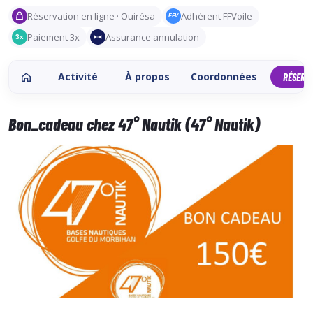
Réservation en ligne · Ouirésa
Adhérent FFVoile
FFV
Paiement 3x
Assurance annulation
3x
Activité
À propos
Coordonnées
RÉSERV
Bon_cadeau chez 47° Nautik (47° Nautik)