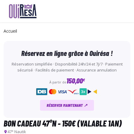
Aller
au
Accueil
contenu
principal
Réservez en ligne grâce à Ouirésa !
Réservation simplifiée · Disponibilité 24h/24 et 7j/7 · Paiement
sécurisé · Facilités de paiement · Assurance annulation
150,00
€
À partir de
VISA
3x
ancv
RÉSERVER MAINTENANT ↗
BON CADEAU 47°N - 150€ (VALABLE 1AN)
47° Nautik